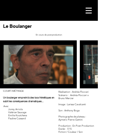
Le Boulanger
En cours de post-production
COURT-MÉTRAGE
Réalisation : Andréa Floccari
Scénario : Andréa Floccari x
Un boulanger empreint à des tocs frénétiques en
Bruno Mercier
subit les conséquences dramatiques...
Image : Larissa Cavalcanti
Avec
Jonny Arriola
Son : Anthony Boga
Valérian Sauvage
Emilie Koutchena
Photographe de plateau :
Pauline Cuissard
Aymeric Pierre-Gattini
Production : En Post-Production
Durée :
5'15
Fiction / Couleur / Son